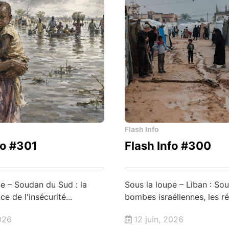
Flash Info
fo #301
Flash Info #300
pe – Soudan du Sud : la
Sous la loupe – Liban : Sou
e de l'insécurité...
bombes israéliennes, les réf
2026
12 juin, 2026