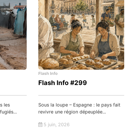
Flash Info
Flash Info #299
s les
Sous la loupe – Espagne : le pays fait
ugiés...
revivre une région dépeuplée...
5 juin, 2026