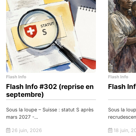
Flash Info
Flash Info
Flash Info #302 (reprise en
Flash In
septembre)
Sous la loupe – Suisse : statut S après
Sous la lou
mars 2027 -...
recrudescenc
26 juin, 2026
18 juin, 