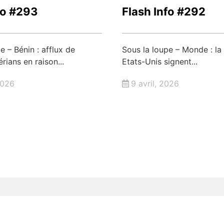
fo #293
Flash Info #292
e – Bénin : afflux de
Sous la loupe – Monde : la
érians en raison...
Etats-Unis signent...
2026
9 avril, 2026
Plus d'articles