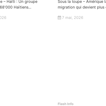
e – Haïti : Un groupe
Sous la loupe – Amérique la
68'000 Haïtiens...
migration qui devient plus
2026
7 mai, 2026
Flash Info