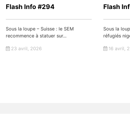
Flash Info #294
Flash In
Sous la loupe – Suisse : le SEM
Sous la loup
recommence à statuer sur...
réfugiés nig
23 avril, 2026
16 avril, 
INSCRIVEZ-VOUS