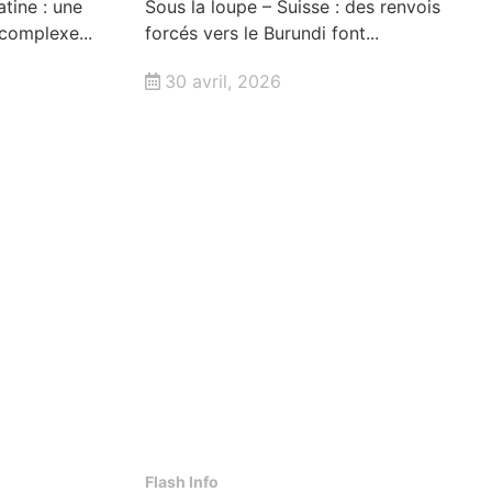
tine : une
Sous la loupe – Suisse : des renvois
 complexe...
forcés vers le Burundi font...
30 avril, 2026
Flash Info