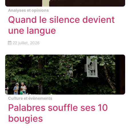
Analyses et opinions
Quand le silence devient
une langue
22 juillet, 2026
Culture et évènements
Palabres souffle ses 10
bougies