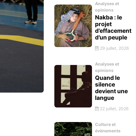
Analyses et
opinions
Nakba : le
projet
d’effacement
d’un peuple
29 juillet, 2026
Analyses et
opinions
Quand le
silence
devient une
langue
22 juillet, 2026
Culture et
évènements