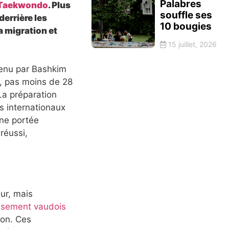
Palabres
e Taekwondo
. Plus
souffle ses
derrière les
10 bougies
a migration et
15 juillet, 2026
 tenu par Bashkim
n, pas moins de 28
La préparation
ts internationaux
une portée
 réussi,
ur, mais
ssement vaudois
ion. Ces