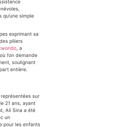
assistance
énévoles,
s qu’une simple
ipes exprimant sa
des piliers
ekwondo
, a
 où l’on demande
ment, soulignant
art entière.
i représentées sur
 de 21 ans, ayant
, Ali Sina a été
ec un
e pour les enfants