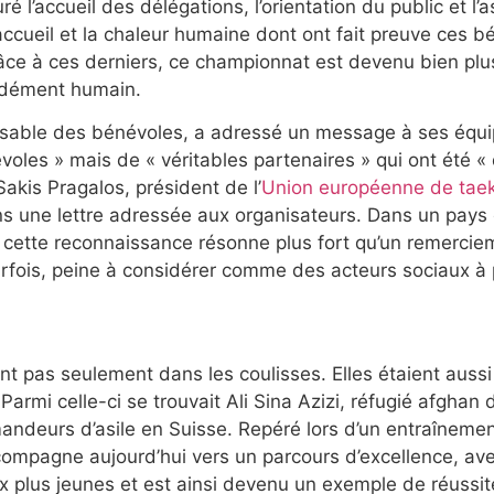
 l’accueil des délégations, l’orientation du public et l’
d’accueil et la chaleur humaine dont ont fait preuve ces b
Grâce à ces derniers, ce championnat est devenu bien plu
ondément humain.
onsable des bénévoles, a adressé un message à ses équ
oles » mais de « véritables partenaires » qui ont été « 
Sakis Pragalos, président de l’
Union européenne de ta
ns une lettre adressée aux organisateurs. Dans un pays
 cette reconnaissance résonne plus fort qu’un remercie
rfois, peine à considérer comme des acteurs sociaux à p
nt pas seulement dans les coulisses. Elles étaient auss
Parmi celle-ci se trouvait Ali Sina Azizi, réfugié afghan
andeurs d’asile en Suisse. Repéré lors d’un entraînement
ccompagne aujourd’hui vers un parcours d’excellence, av
x plus jeunes et est ainsi devenu un exemple de réussit